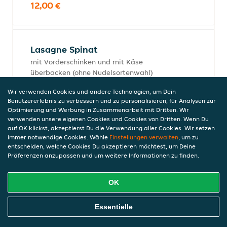
12,00 €
Lasagne Spinat
mit Vorderschinken und mit Käse
überbacken (ohne Nudelsortenwahl)
13,00 €
Wir verwenden Cookies und andere Technologien, um Dein
Benutzererlebnis zu verbessern und zu personalisieren, für Analysen zur
Optimierung und Werbung in Zusammenarbeit mit Dritten. Wir
verwenden unsere eigenen Cookies und Cookies von Dritten. Wenn Du
Tagliatelle Pollo
auf OK klickst, akzeptierst Du die Verwendung aller Cookies. Wir setzen
immer notwendige Cookies. Wähle
Einstellungen verwalten
, um zu
mit Hähnchen, Broccoli und Tomatensauce
entscheiden, welche Cookies Du akzeptieren möchtest, um Deine
(ohne Nudelsortenwahl)
Präferenzen anzupassen und um weitere Informationen zu finden.
13,00 €
OK
Online Essen Bestellen
Essentielle
Tagliatelle Gorgonzola
mit Gorgonzola-Sahnesauce (ohne