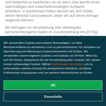
und kostenlos zu bearbeiten, es sei denn, dies würde einen
übermäßigen und unverhältnismäßigen Aufwand
erfordern. In bestimmten Fällen können wir dich bitten,
deine Identität nachzuweisen, bevor wir auf deine Anfrage
reagieren können.
Bei Anfragen zur Verarbeitung oder Weitergabe
personenbezogener Daten im Zusammenhang mit JET Pay
und/oder JET Pay Card wende dich bitte an die Person, die
dir das JET Pay-Guthaben gewährt (das kann dein
Wir verwenden Cookies und andere Technologien, um Dein
Arbeitgeber, Geschäftspartner usw. sein). Dies ist
Benutzererlebnis zu verbessern und zu personalisieren, für Analysen zur
erforderlich, da JET und die Person, die dir das Guthaben
Optimierung und Werbung in Zusammenarbeit mit Dritten. Wir
gewährt, eine separate Verantwortung für die Verarbeitung
verwenden unsere eigenen Cookies und Cookies von Dritten. Wenn Du
und den Schutz deiner personenbezogenen Daten haben.
auf OK klickst, akzeptierst Du die Verwendung aller Cookies. Wir setzen
immer notwendige Cookies. Wähle
Einstellungen verwalten
, um zu
Solltest du weitere Fragen oder Beschwerden in Bezug auf
entscheiden, welche Cookies Du akzeptieren möchtest, um Deine
die Verarbeitung deiner personenbezogenen Daten haben,
Präferenzen anzupassen und um weitere Informationen zu finden.
kontaktieren wir dich gerne. Wir würden uns auch über
Tipps oder Vorschläge zur Verbesserung unserer Erklärung
freuen.
OK
Sicherheit
Essentielle
JET nimmt den Schutz personenbezogener Daten sehr ernst