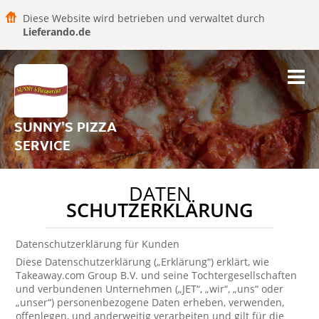
Diese Website wird betrieben und verwaltet durch
Lieferando.de
SUNNY'S PIZZA
SERVICE
DATEN
SCHUTZERKLÄRUNG
Datenschutzerklärung für Kunden
Diese Datenschutzerklärung („Erklärung“) erklärt, wie
Takeaway.com Group B.V. und seine Tochtergesellschaften
und verbundenen Unternehmen („JET“, „wir“, „uns“ oder
„unser“) personenbezogene Daten erheben, verwenden,
offenlegen, und anderweitig verarbeiten und gilt für die